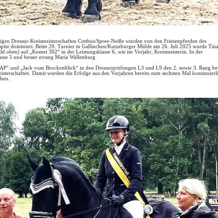
rigen Dressur-Kreismeisterschaften Cottbus/Spree-Neiße wurden von den Friesenpferden des
apitz dominiert. Beim 29. Turnier in Gallinchen/Kutzeburger Mühle am 26. Juli 2025 wurde Tin
ld oben) auf „Komet 302“ in der Leistungsklasse 6, wie im Vorjahr, Kreismeisterin. In der
asse 5 und besser errang Maria Wallenburg
AP“ und „Jack vom Brockenblick“ in den Dressurprüfungen L3 und L9 den 2. sowie 3. Rang be
isterschaften. Damit wurden die Erfolge aus den Vorjahren bereits zum sechsten Mal kontinuierl
eben.