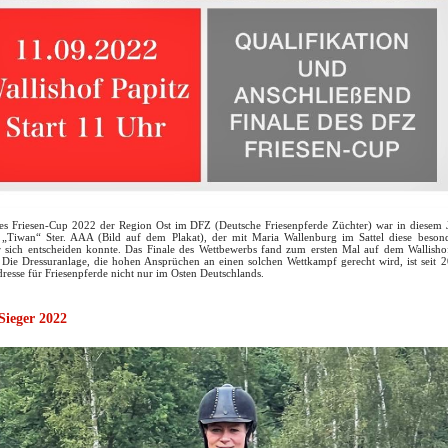
es Friesen-Cup 2022 der Region Ost im DFZ (Deutsche Friesenpferde Züchter) war in diesem 
 „Tiwan“ Ster. AAA (Bild auf dem Plakat), der mit Maria Wallenburg im Sattel diese beson
 sich entscheiden konnte. Das Finale des Wettbewerbs fand zum ersten Mal auf dem Wallisho
t. Die Dressuranlage, die hohen Ansprüchen an einen solchen Wettkampf gerecht wird, ist seit 
dresse für Friesenpferde nicht nur im Osten Deutschlands.
Sieger 2022