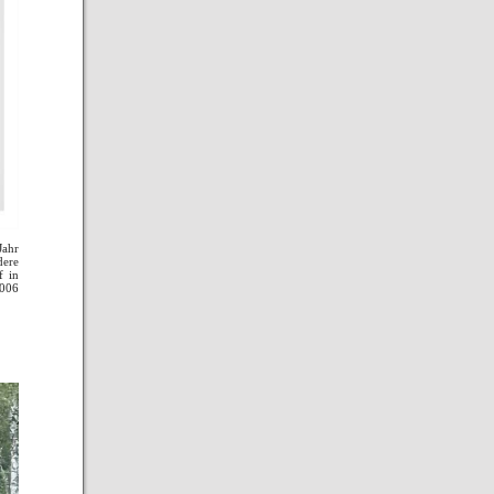
Jahr
dere
f in
2006