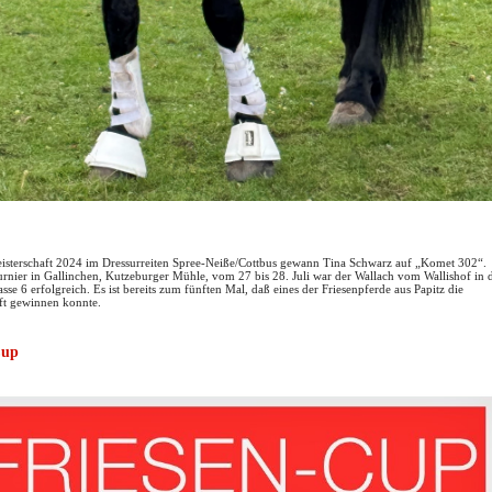
isterschaft 2024 im Dressurreiten Spree-Neiße/Cottbus gewann Tina Schwarz auf „Komet 302“.
rnier in Gallinchen, Kutzeburger Mühle, vom 27 bis 28. Juli war der Wallach vom Wallishof in 
sse 6 erfolgreich. Es ist bereits zum fünften Mal, daß eines der Friesenpferde aus Papitz die
ft gewinnen konnte.
Cup