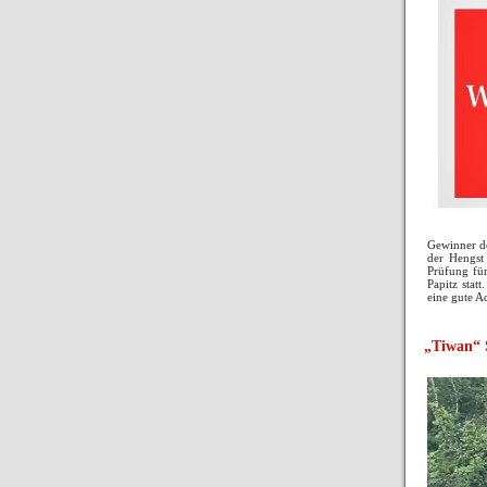
Gewinner d
der Hengst
Prüfung für
Papitz stat
eine gute A
„Tiwan“ 