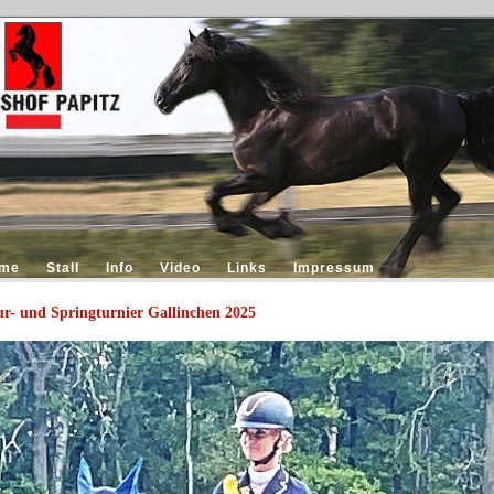
me
Stall
Info
Video
Links
Impressum
ur- und Springturnier Gallinchen 2025