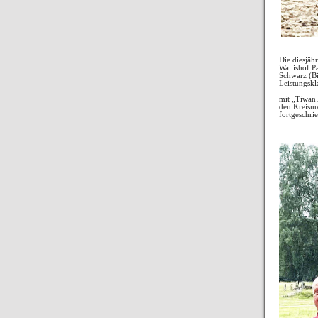
Die diesjäh
Wallishof P
Schwarz (Bi
Leistungskl
mit „Tiwan 
den Kreisme
fortgeschri