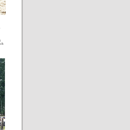
a
i
ich