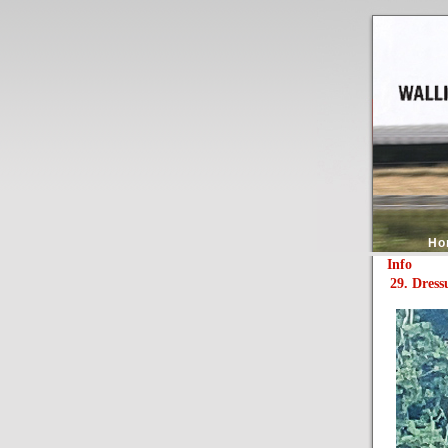
Ho
Info
29. Dress