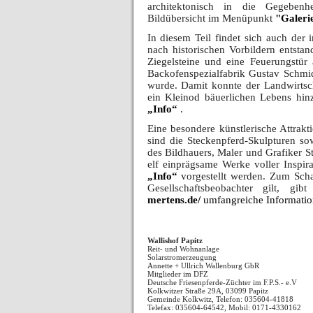
architektonisch in die Gegebenhe
Bildübersicht im Menüpunkt
"Galeri
In diesem Teil findet sich auch der 
nach historischen Vorbildern entsta
Ziegelsteine und eine Feuerungstü
Backofenspezialfabrik Gustav Schmid
wurde. Damit konnte der Landwirtsc
ein Kleinod bäuerlichen Lebens hin
„Info“
.
Eine besondere künstlerische Attrak
sind die Steckenpferd-Skulpturen so
des Bildhauers, Maler und Grafiker S
elf einprägsame Werke voller Inspir
„Info“
vorgestellt werden. Zum Schaf
Gesellschaftsbeobachter gilt, g
mertens.de/
umfangreiche Informatio
Wallishof Papitz
Reit- und Wohnanlage
Solarstromerzeugung
Annette + Ullrich Wallenburg GbR
Mitglieder im DFZ
Deutsche Friesenpferde-Züchter im F.P.S.- e.V
Kolkwitzer Straße 29A, 03099 Papitz
Gemeinde Kolkwitz, Telefon: 035604-41818
Telefax: 035604-64542, Mobil: 0171-4330162